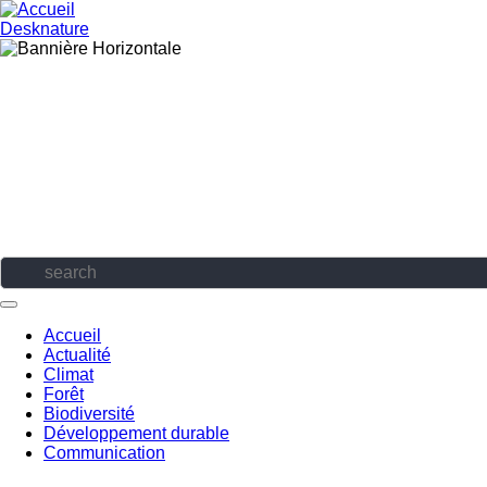
Aller
au
Desknature
contenu
principal
Accueil
Actualité
Navigation
Climat
principale
Forêt
Biodiversité
Développement durable
Communication