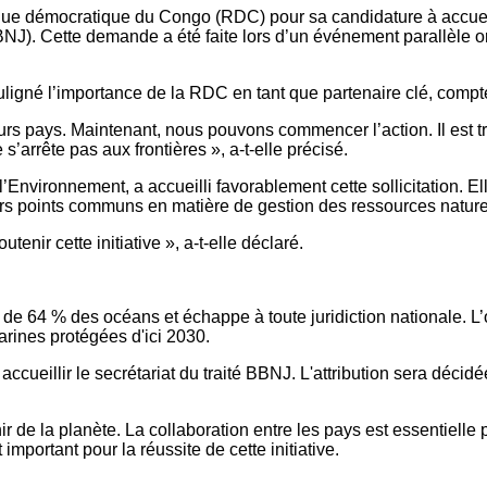
e démocratique du Congo (RDC) pour sa candidature à accueillir 
BBNJ). Cette demande a été faite lors d’un événement parallèle
ouligné l’importance de la RDC en tant que partenaire clé, com
ieurs pays. Maintenant, nous pouvons commencer l’action. Il est 
s’arrête pas aux frontières », a-t-elle précisé.
vironnement, a accueilli favorablement cette sollicitation. Elle
urs points communs en matière de gestion des ressources nature
enir cette initiative », a-t-elle déclaré.
de 64 % des océans et échappe à toute juridiction nationale. L’ob
rines protégées d'ici 2030.
ccueillir le secrétariat du traité BBNJ. L'attribution sera décid
r de la planète. La collaboration entre les pays est essentielle p
mportant pour la réussite de cette initiative.