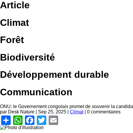
Article
Climat
Forêt
Biodiversité
Développement durable
Communication
ONU: le Governement congolais promet de souvenir la candidatu
par Desk Nature |
Sep 25, 2025
|
Climat
| 0 commentaires
Share
WhatsApp
Facebook
Twitter
Email