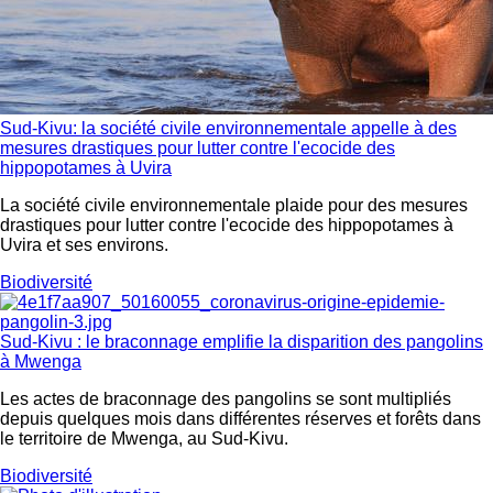
Sud-Kivu: la société civile environnementale appelle à des
mesures drastiques pour lutter contre l'ecocide des
hippopotames à Uvira
La société civile environnementale plaide pour des mesures
drastiques pour lutter contre l'ecocide des hippopotames à
Uvira et ses environs.
Biodiversité
Sud-Kivu : le braconnage emplifie la disparition des pangolins
à Mwenga
Les actes de braconnage des pangolins se sont multipliés
depuis quelques mois dans différentes réserves et forêts dans
le territoire de Mwenga, au Sud-Kivu.
Biodiversité