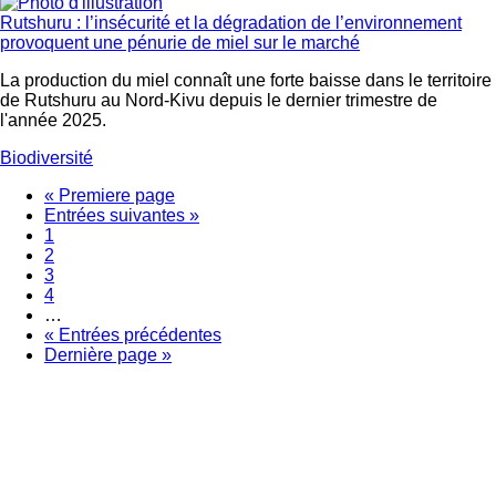
Rutshuru : l’insécurité et la dégradation de l’environnement
provoquent une pénurie de miel sur le marché
La production du miel connaît une forte baisse dans le territoire
de Rutshuru au Nord-Kivu depuis le dernier trimestre de
l'année 2025.
Biodiversité
Première
« Premiere page
page
Page
Entrées suivantes »
Pagination
précédente
Page
1
Page
2
courante
Page
3
Page
4
…
Page
« Entrées précédentes
suivante
Dernière
Dernière page »
page