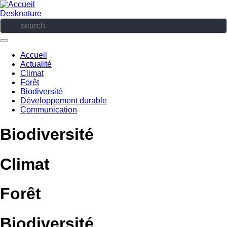
Aller
au
Desknature
contenu
principal
Accueil
Actualité
Navigation
Climat
principale
Forêt
Biodiversité
Développement durable
Communication
Biodiversité
Climat
Forêt
Biodiversité